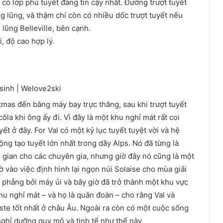
 có lớp phủ tuyết đáng tin cậy nhất. Đường trượt tuyết
g lũng, và thậm chí còn có nhiều dốc trượt tuyết nếu
lũng Belleville, bên cạnh.
, độ cao hợp lý.
stmas đến bằng máy bay trực thăng, sau khi trượt tuyết
la khi ông ấy đi. Vì đây là một khu nghỉ mát rất coi
ết ở đây. For Val có một kỷ lục tuyết tuyệt vời và hệ
ng tạo tuyết lớn nhất trong dãy Alps. Nó đã từng là
gian cho các chuyên gia, nhưng giờ đây nó cũng là một
 vào việc định hình lại ngọn núi Solaise cho mùa giải
 phẳng bởi máy ủi và bây giờ đã trở thành một khu vực
u nghỉ mát – và họ là quân đoàn – cho rằng Val và
iste tốt nhất ở châu Âu. Ngoài ra còn có một cuộc sống
ghỉ dưỡng quy mô và tinh tế như thế này.