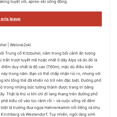
ing tuyệt vời, apres-ski sống động.
 eris leave
hời Trung cổ Kitzbuhel, nằm trong bối cảnh ấn tượng
ị trấn trượt tuyết mê hoặc nhất ở dãy Alps và do đó là
điểm duy nhất là độ cao (760m), mặc dù điều kiện
m này trong năm. Bạn có thể chấp nhận rủi ro, nhưng với
ng khí tổng thể đã khiến nó trở nên đặc biệt. Đường phố
bộ trong những bức tường thành được trang trí bằng
y. Thật là thú vị khi chỉ đi lang thang trên đường phố
phê kiểu cổ vào lúc rảnh rỗi – và cuộc sống về đêm
ặc biệt là trường đua ngựa Hahnenkamm nổi tiếng và khu
a Kirchberg và Westendorf. Tuy nhiên, ngôi làng xinh