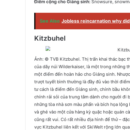
Điểm cộng cho Giáng sinh:
Snowsure, snowmak
See Also
Jobless reincarnation why did
Kitzbuhel
Ảnh: © TVB Kitzbuhel. Thị trấn khai thác bạc t
của dãy núi Wilderkaiser, là một trong những th
một điểm đến hoàn hảo cho Giáng sinh. Nhược 
trượt tuyết bình thường là đầy đủ vào thời điể
tư cách là điểm đến Giáng sinh, chính bầu khô
chính rải sỏi của trung tâm dành cho người đi 
những tòa nhà sơn màu phấn và bích họa lộng lẫ
và ghé vào một cửa hàng kỳ quặc hoặc quán cà 
cũng rất vui. Có rất nhiều địa hình để thử – đ
vực Kitzbuhel liên kết với SkiWelt rộng lớn qu