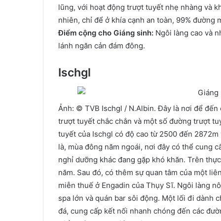
lũng, với hoạt động trượt tuyết nhẹ nhàng và 
nhiên, chỉ để ở khía cạnh an toàn, 99% đường m
Điểm cộng cho Giáng sinh:
Ngôi làng cao và nhi
lánh ngăn cản đám đông.
Ischgl
Ảnh: © TVB Ischgl / N.Albin. Đây là nơi để đến
trượt tuyết chắc chắn và một số đường trượt tuy
tuyết của Ischgl có độ cao từ 2500 đến 2872m v
là, mùa đông năm ngoái, nơi đây có thể cung cấ
nghỉ dưỡng khác đang gặp khó khăn. Trên thực
năm. Sau đó, có thêm sự quan tâm của một liê
miễn thuế ở Engadin của Thụy Sĩ. Ngôi làng n
spa lớn và quán bar sôi động. Một lối đi dành 
đá, cung cấp kết nối nhanh chóng đến các đườ