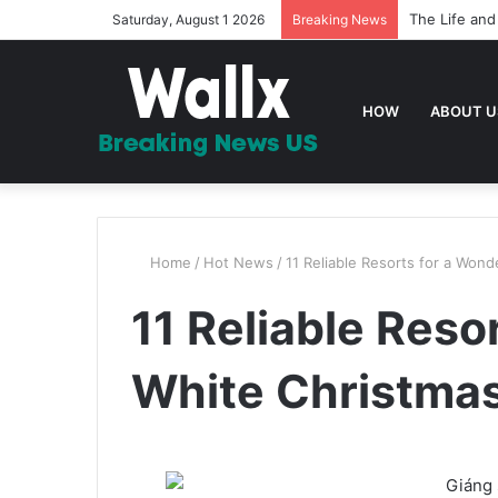
The Life and
Saturday, August 1 2026
Breaking News
HOW
ABOUT U
Home
/
Hot News
/
11 Reliable Resorts for a Won
11 Reliable Reso
White Christma