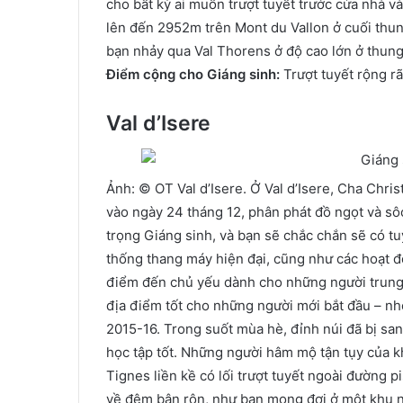
cho bất kỳ ai muốn trượt tuyết trước cửa nhà và
lên đến 2952m trên Mont du Vallon ở cuối thun
bạn nhảy qua Val Thorens ở độ cao lớn ở thung 
Điểm cộng cho Giáng sinh:
Trượt tuyết rộng rãi
Val d’Isere
Ảnh: © OT Val d’Isere. Ở Val d’Isere, Cha Chri
vào ngày 24 tháng 12, phân phát đồ ngọt và sôcô
trọng Giáng sinh, và bạn sẽ chắc chắn sẽ có tuy
thống thang máy hiện đại, cũng như các hoạt độ
điểm đến chủ yếu dành cho những người trung 
địa điểm tốt cho những người mới bắt đầu – nhờ
2015-16. Trong suốt mùa hè, đỉnh núi đã bị san
học tập tốt. Những người hâm mộ tận tụy của kh
Tignes liền kề có lối trượt tuyết ngoài đường p
về đêm bận rộn, như bạn mong đợi ở một khu n