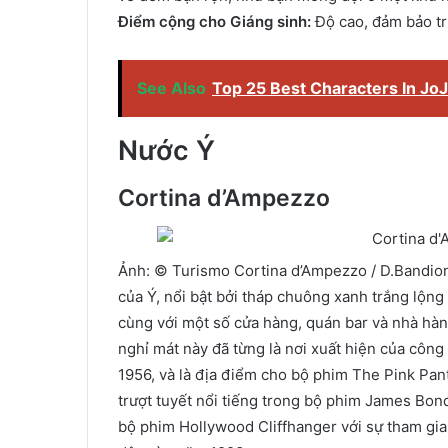
Điểm cộng cho Giáng sinh:
Độ cao, đảm bảo trư
See Also
Top 25 Best Characters In Jo
Nước Ý
Cortina d’Ampezzo
Ảnh: © Turismo Cortina d’Ampezzo / D.Bandion.
của Ý, nổi bật bởi tháp chuông xanh trắng lộng l
cùng với một số cửa hàng, quán bar và nhà hàng
nghỉ mát này đã từng là nơi xuất hiện của cô
1956, và là địa điểm cho bộ phim The Pink Pan
trượt tuyết nổi tiếng trong bộ phim James Bond
bộ phim Hollywood Cliffhanger với sự tham gia