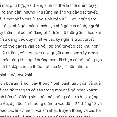
ỉ mát phù hợp, và Giáng sinh có thể là thời điểm tuyệt
c rỡ ánh đèn, những khu rừng im ắng và dày đặc tuyết,
ể là một phần của Giáng sinh trên núi – với những trò
ạn trở lại nhà gỗ hoặc khách sạn nhà gỗ của mình,
người
sby thậm chí có thể đang phát trên hệ thống âm nhạc khi
ều đáng tiếc duy nhất về các kỳ nghỉ lễ trượt tuyết
 có thể gây ra vấn đề với lớp phủ tuyết ở các khu nghỉ
 màu trắng, có một cách giải quyết đơn giản:
xây dựng
m bảo rằng khu nghỉ dưỡng bạn đã chọn có hệ thống tạo
thể bù đắp cho sự thiếu hụt của Mẹ Thiên nhiên.
òn bữa ăn lễ hội, cây thông Noel, bánh quy giòn và quà
cả các đồ trang trí có sẵn trong mọi nhà gỗ hoặc khách
ành bữa tối Giáng sinh nên nó không cản trở hoạt động
âu Âu, dạ tiệc lớn thường diễn ra vào đêm 24 tháng 12 và
ào các lễ kỷ niệm, với âm nhạc truyền thống và các bài