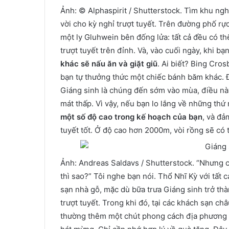
Ảnh: © Alphaspirit / Shutterstock. Tìm khu ngh
vời cho kỳ nghỉ trượt tuyết. Trên đường phố rự
một ly Gluhwein bên đống lửa: tất cả đều có th
trượt tuyết trên đỉnh. Và, vào cuối ngày, khi b
khác sẽ nấu ăn và giặt giũ
. Ai biết? Bing Cro
bạn tự thưởng thức một chiếc bánh băm khác. Đi
Giáng sinh là chúng đến sớm vào mùa, điều này
mát thấp. Vì vậy, nếu bạn lo lắng về những thứ
một số độ cao trong kế hoạch của bạn
, và đả
tuyết tốt. Ở độ cao hơn 2000m, vòi rồng sẽ có 
Ảnh: Andreas Saldavs / Shutterstock. “Nhưng c
thì sao?” Tôi nghe bạn nói. Thổ Nhĩ Kỳ với tất 
sạn nhà gỗ, mặc dù bữa trưa Giáng sinh trở th
trượt tuyết. Trong khi đó, tại các khách sạn ch
thường thêm một chút phong cách địa phương v