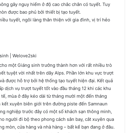
không gây nguy hiểm ở độ cao chắc chắn có tuyết. Tuy
òn được bao phủ bởi thiết bị tạo tuyết.
ều tuyết, ngôi làng thân thiện với gia đình, vị trí hẻo
 cho một Giáng sinh trưởng thành hơn với rất nhiều trò
ết tuyệt vời nhất trên dãy Alps. Phần lớn khu vực trượt
à được hỗ trợ bởi hệ thống tạo tuyết hiện đại. Kết quả
p dịch vụ trượt tuyết tốt vào đầu tháng 12 khi các khu
 tế, mùa ở đây kéo dài từ tháng mười một đến tháng
n kết xuyên biên giới trên đường piste đến Samnaun
ông nghiệp trước đây có một số khách sạn thông minh,
cho người đi bộ theo phong cách sân bay, cắt xuyên qua
ng mòn, cửa hàng và nhà hàng – bất kể bạn đang ở đâu.