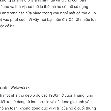
 không phải là dịp Giáng sinh để tặng cho con bạn
“nhỏ và thú vị”: có thể là thứ mà họ có thể sử dụng
 nhớ rằng các cửa hàng trong khu nghỉ mát có thể giúp
 vào phút cuối. Vì vậy, nơi bạn nên đi? Có rất nhiều lựa
ặc cả hai.
h một nhà thờ đẹp ở độ cao 1930m ở cuối Thung lũng
 lái xe dễ dàng từ Innsbruck: và đã được gia đình yêu
hỏ an toàn, không đông đúc vì vị trí của nó ở cuối thung