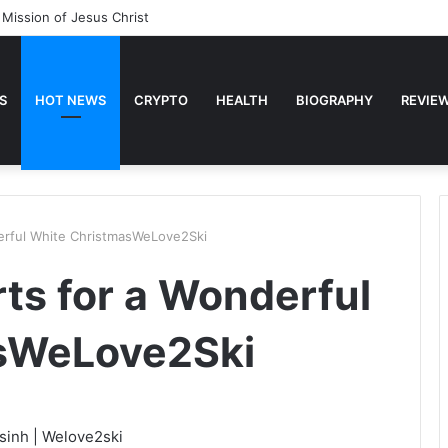
 Mission of Jesus Christ
S
HOT NEWS
CRYPTO
HEALTH
BIOGRAPHY
REVIE
derful White ChristmasWeLove2Ski
rts for a Wonderful
sWeLove2Ski