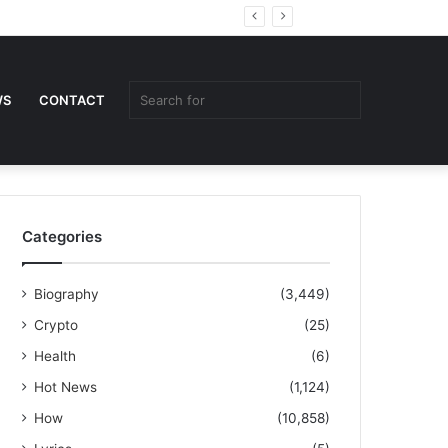
Random
Sidebar
Article
Search
WS
CONTACT
for
Categories
Biography
(3,449)
Crypto
(25)
Health
(6)
Hot News
(1,124)
How
(10,858)