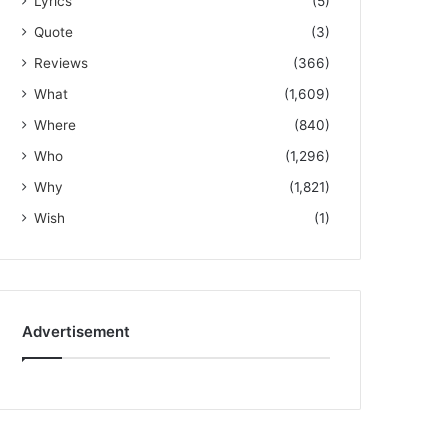
Lyrics
(5)
Quote
(3)
Reviews
(366)
What
(1,609)
Where
(840)
Who
(1,296)
Why
(1,821)
Wish
(1)
Advertisement