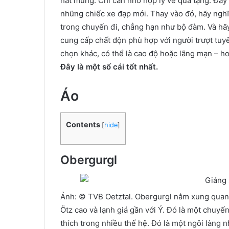
hát mừng. Chỉ cần nhớ hợp lý về quà tặng. Đây
những chiếc xe đạp mới. Thay vào đó, hãy nghĩ 
trong chuyến đi, chẳng hạn như bộ đàm. Và hãy
cung cấp chất độn phù hợp với người trượt tuyết
chọn khác, có thể là cao độ hoặc lãng mạn – ho
Đây là một số cái tốt nhất.
Áo
Contents
[
hide
]
Obergurgl
Ảnh: © TVB Oetztal. Obergurgl nằm xung quan
Ötz cao và lạnh giá gần với Ý. Đó là một chuyến
thích trong nhiều thế hệ. Đó là một ngôi làng n